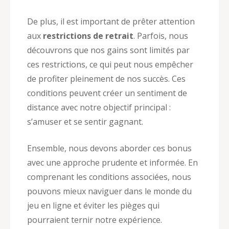
De plus, il est important de prêter attention
aux
restrictions de retrait
. Parfois, nous
découvrons que nos gains sont limités par
ces restrictions, ce qui peut nous empêcher
de profiter pleinement de nos succès. Ces
conditions peuvent créer un sentiment de
distance avec notre objectif principal :
s’amuser et se sentir gagnant.
Ensemble, nous devons aborder ces bonus
avec une approche prudente et informée. En
comprenant les conditions associées, nous
pouvons mieux naviguer dans le monde du
jeu en ligne et éviter les pièges qui
pourraient ternir notre expérience.