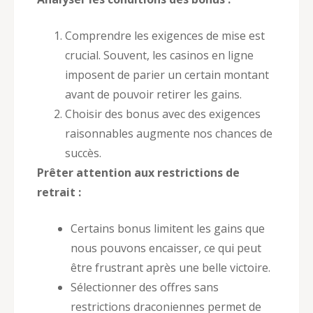
Comprendre les exigences de mise est
crucial. Souvent, les casinos en ligne
imposent de parier un certain montant
avant de pouvoir retirer les gains.
Choisir des bonus avec des exigences
raisonnables augmente nos chances de
succès.
Prêter attention aux restrictions de
retrait :
Certains bonus limitent les gains que
nous pouvons encaisser, ce qui peut
être frustrant après une belle victoire.
Sélectionner des offres sans
restrictions draconiennes permet de