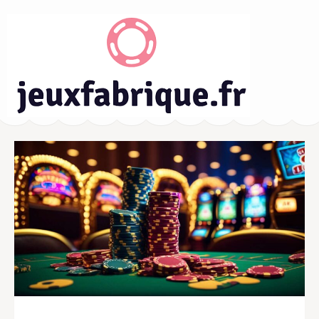
JeuxFabrique.fr –
Bonus de casino