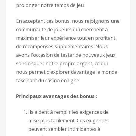
prolonger notre temps de jeu.
En acceptant ces bonus, nous rejoignons une
communauté de joueurs qui cherchent à
maximiser leur expérience tout en profitant
de récompenses supplémentaires. Nous
avons l’occasion de tester de nouveaux jeux
sans risquer notre propre argent, ce qui
nous permet d’explorer davantage le monde
fascinant du casino en ligne.
Principaux avantages des bonus :
Ils aident à remplir les exigences de
mise plus facilement. Ces exigences
peuvent sembler intimidantes à