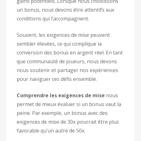
gains potentiels. Lorsque nous choisissons
un bonus, nous devons être attentifs aux
conditions qui l’accompagnent.
Souvent, les exigences de mise peuvent
sembler élevées, ce qui complique la
conversion des bonus en argent réel. En tant
que communauté de joueurs, nous devons
nous soutenir et partager nos expériences
pour naviguer ces défis ensemble.
Comprendre les exigences de mise
nous
permet de mieux évaluer si un bonus vaut la
peine. Par exemple, un bonus avec des
exigences de mise de 30x pourrait être plus
favorable qu’un autre de 50x.