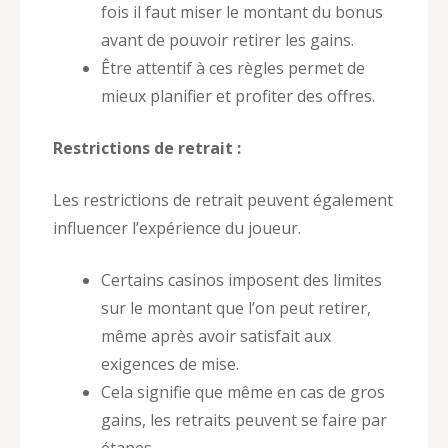
fois il faut miser le montant du bonus
avant de pouvoir retirer les gains.
Être attentif à ces règles permet de
mieux planifier et profiter des offres.
Restrictions de retrait :
Les restrictions de retrait peuvent également
influencer l’expérience du joueur.
Certains casinos imposent des limites
sur le montant que l’on peut retirer,
même après avoir satisfait aux
exigences de mise.
Cela signifie que même en cas de gros
gains, les retraits peuvent se faire par
étapes.