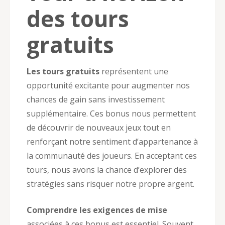
des tours
gratuits
Les tours gratuits
représentent une
opportunité excitante pour augmenter nos
chances de gain sans investissement
supplémentaire. Ces bonus nous permettent
de découvrir de nouveaux jeux tout en
renforçant notre sentiment d’appartenance à
la communauté des joueurs. En acceptant ces
tours, nous avons la chance d’explorer des
stratégies sans risquer notre propre argent.
Comprendre les exigences de mise
associées à ces bonus est essentiel. Souvent,