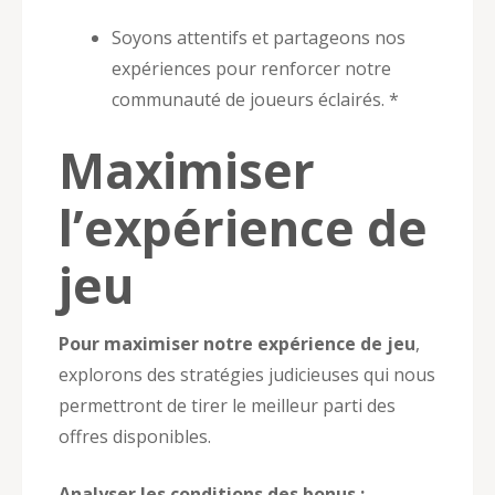
Soyons attentifs et partageons nos
expériences pour renforcer notre
communauté de joueurs éclairés. *
Maximiser
l’expérience de
jeu
Pour maximiser notre expérience de jeu
,
explorons des stratégies judicieuses qui nous
permettront de tirer le meilleur parti des
offres disponibles.
Analyser les conditions des bonus :