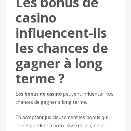
Les bonus de
casino
influencent-ils
les chances de
gagner à long
terme ?
Les bonus de casino
peuvent influencer nos
chances de gagner à long terme.
En acceptant judicieusement les bonus qui
correspondent à notre style de jeu, nous