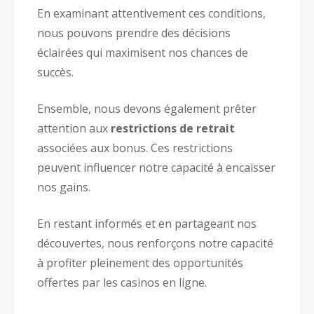
En examinant attentivement ces conditions,
nous pouvons prendre des décisions
éclairées qui maximisent nos chances de
succès.
Ensemble, nous devons également prêter
attention aux
restrictions de retrait
associées aux bonus. Ces restrictions
peuvent influencer notre capacité à encaisser
nos gains.
En restant informés et en partageant nos
découvertes, nous renforçons notre capacité
à profiter pleinement des opportunités
offertes par les casinos en ligne.