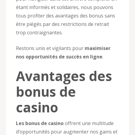
étant informés et solidaires, nous pouvons
tous profiter des avantages des bonus sans
être piégés par des restrictions de retrait
trop contraignantes.
Restons unis et vigilants pour
maximiser
nos opportunités de succès en ligne
.
Avantages des
bonus de
casino
Les bonus de casino
offrent une multitude
d’opportunités pour augmenter nos gains et