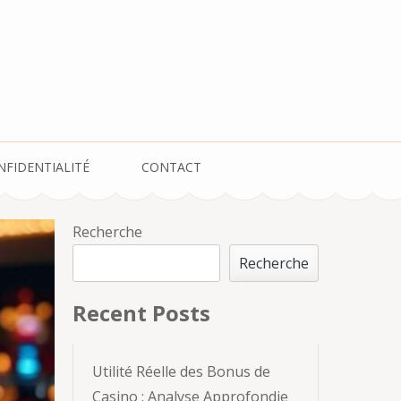
NFIDENTIALITÉ
CONTACT
Recherche
Recherche
Recent Posts
Utilité Réelle des Bonus de
Casino : Analyse Approfondie