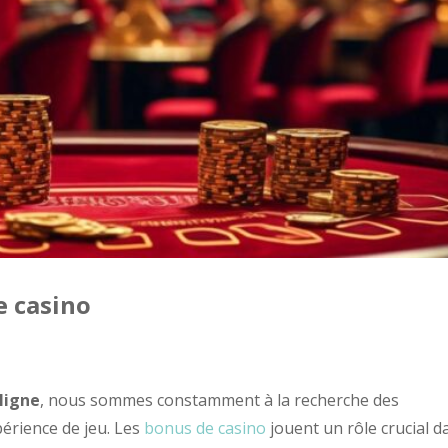
e casino
ligne
, nous sommes constamment à la recherche des
érience de jeu. Les
bonus de casino
jouent un rôle crucial d