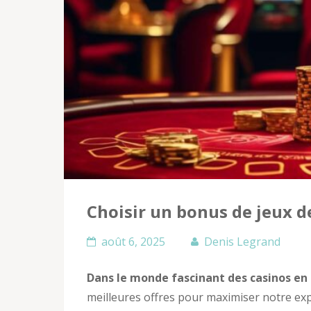
Choisir un bonus de jeux d
août 6, 2025
Denis Legrand
Dans le monde fascinant des casinos en 
meilleures offres pour maximiser notre exp