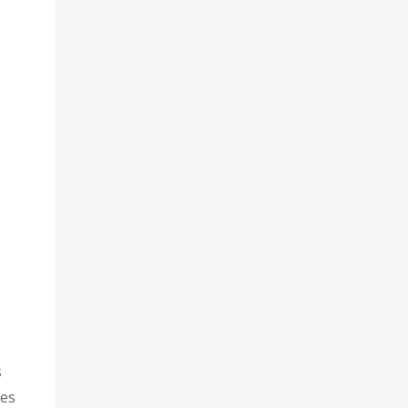
s
les