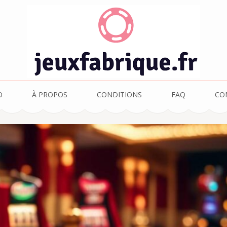
– Bonus de casino
O
À PROPOS
CONDITIONS
FAQ
CO