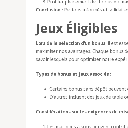
Profiter pleinement des bonus en max
Conclusion :
Restons informés et solidaires
Jeux Éligibles
Lors de la sélection d’un bonus
, il est es
maximiser nos avantages. Chaque bonus de ca
savoir lesquels pour optimiser notre expér
Types de bonus et jeux associés :
Certains bonus sans dépôt peuvent êt
D’autres incluent des jeux de table o
Considérations sur les exigences de mise
Les machines à sous peuvent contrib