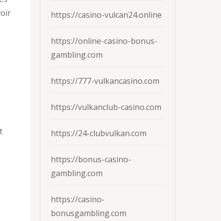
oir
https://casino-vulcan24.online
https://online-casino-bonus-
gambling.com
https://777-vulkancasino.com
https://vulkanclub-casino.com
t
https://24-clubvulkan.com
https://bonus-casino-
gambling.com
https://casino-
bonusgambling.com