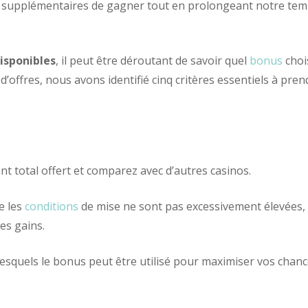
és supplémentaires de gagner tout en prolongeant notre te
disponibles
, il peut être déroutant de savoir quel
bonus
chois
’offres, nous avons identifié cinq critères essentiels à pren
ant total offert et comparez avec d’autres casinos.
e les
conditions
de mise ne sont pas excessivement élevées,
des gains.
r lesquels le bonus peut être utilisé pour maximiser vos chan