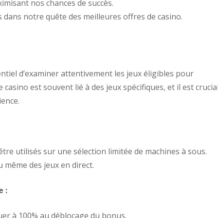
imisant nos chances de succès.
 dans notre quête des meilleures offres de casino.
sentiel d’examiner attentivement les jeux éligibles pour
sino est souvent lié à des jeux spécifiques, et il est crucia
ience.
re utilisés sur une sélection limitée de machines à sous.
u même des jeux en direct.
 :
uer à 100% au déblocage du bonus.