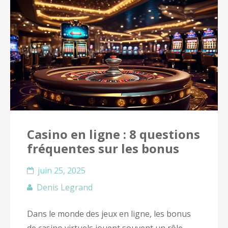
Casino en ligne : 8 questions
fréquentes sur les bonus
juin 25, 2025
Denis Legrand
Dans le monde des jeux en ligne, les bonus