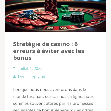
Stratégie de casino : 6
erreurs à éviter avec les
bonus
juillet 1, 2025
Denis Legrand
Lorsque nous nous aventurons dans le
monde fascinant des casinos en ligne, nous
sommes souvent attirés par les promesses
séduisantes de bonus généreux. Ces offres